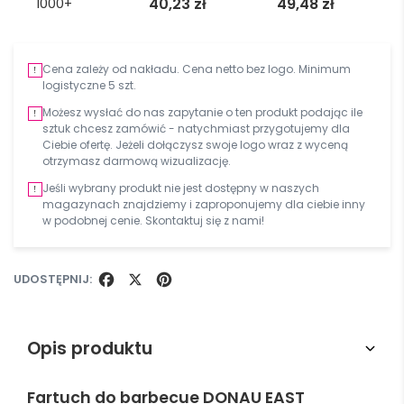
40,23
zł
49,48
zł
1000+
Cena zależy od nakładu. Cena netto bez logo. Minimum
logistyczne 5 szt.
Możesz wysłać do nas zapytanie o ten produkt podając ile
sztuk chcesz zamówić - natychmiast przygotujemy dla
Ciebie ofertę. Jeżeli dołączysz swoje logo wraz z wyceną
otrzymasz darmową wizualizację.
Jeśli wybrany produkt nie jest dostępny w naszych
magazynach znajdziemy i zaproponujemy dla ciebie inny
w podobnej cenie. Skontaktuj się z nami!
UDOSTĘPNIJ:
FACEBOOK
X
PINTEREST
Opis produktu
Fartuch do barbecue DONAU EAST