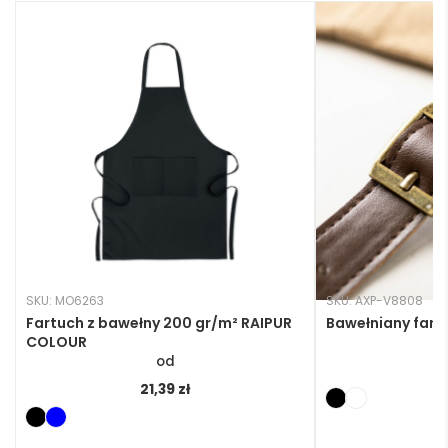
SKU: MO6263
SKU: AXP-V8808
Fartuch z bawełny 200 gr/m² RAIPUR
Bawełniany fart
COLOUR
3
21,39
zł