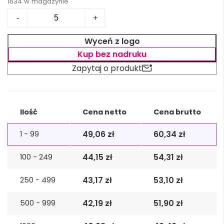
1634 w magazynie
ilość
-
+
Fartuch
do
Wyceń z logo
barbecue
Kup bez nadruku
DONAU
Zapytaj o produkt
EAST
Alternative:
Ilość
Cena netto
Cena brutto
49,06
zł
60,34
zł
1 - 99
44,15
zł
54,31
zł
100 - 249
43,17
zł
53,10
zł
250 - 499
42,19
zł
51,90
zł
500 - 999