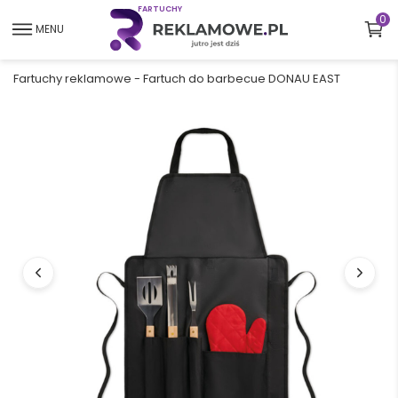
F
A
R
T
U
C
H
Y
0
MENU
Fartuchy reklamowe
-
Fartuch do barbecue DONAU EAST