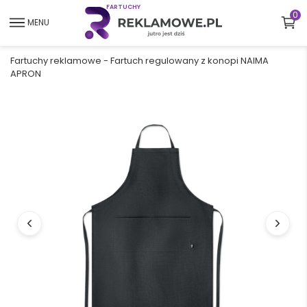
F
A
R
T
U
C
H
Y
0
MENU
Fartuchy reklamowe
-
Fartuch regulowany z konopi NAIMA
APRON