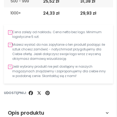
25,52
zł
31,38
zł
500 - 999
24,33
zł
29,93
zł
1000+
Cena zależy od nakładu. Cena netto bez logo. Minimum
logistyczne 5 szt.
Możesz wysłać do nas zapytanie o ten produkt podając ile
sztuk chcesz zamówić - natychmiast przygotujemy dla
Ciebie ofertę. Jeżeli dołączysz swoje logo wraz z wyceną
otrzymasz darmową wizualizację.
Jeśli wybrany produkt nie jest dostępny w naszych
magazynach znajdziemy i zaproponujemy dla ciebie inny
w podobnej cenie. Skontaktuj się z nami!
UDOSTĘPNIJ:
FACEBOOK
X
PINTEREST
Opis produktu