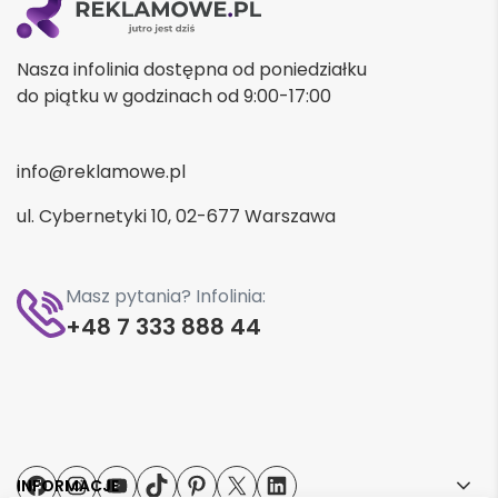
Nasza infolinia dostępna od poniedziałku
do piątku w godzinach od 9:00-17:00
info@reklamowe.pl
ul. Cybernetyki 10, 02-677 Warszawa
Masz pytania? Infolinia:
+48 7 333 888 44
Facebook
Instagram
YouTube
TikTok
Pinterest
X
LinkedIn
INFORMACJE