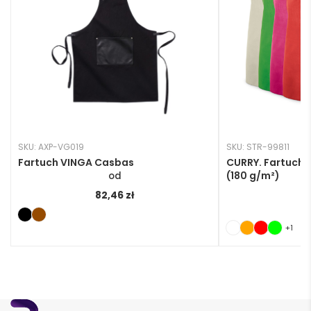
SKU: AXP-VG019
SKU: STR-99811
Fartuch VINGA Casbas
CURRY. Fartuch, 
(180 g/m²)
82,46
zł
+1