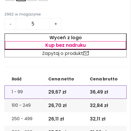
2992 w magazynie
ilość
-
+
Fartuch
regulowany
Wyceń z logo
z
Kup bez nadruku
konopi
Zapytaj o produkt
NAIMA
APRON
Alternative:
Ilość
Cena netto
Cena brutto
29,67
zł
36,49
zł
1 - 99
26,70
zł
32,84
zł
100 - 249
26,11
zł
32,11
zł
250 - 499