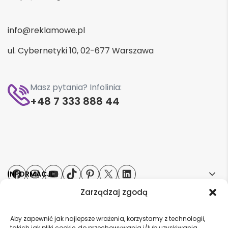
info@reklamowe.pl
ul. Cybernetyki 10, 02-677 Warszawa
Masz pytania? Infolinia:
+48 7 333 888 44
Facebook
Instagram
YouTube
TikTok
Pinterest
X
LinkedIn
INFORMACJE
Zarządzaj zgodą
STREFA KLIENTA
Aby zapewnić jak najlepsze wrażenia, korzystamy z technologii,
takich jak pliki cookie, do przechowywania i/lub uzyskiwania