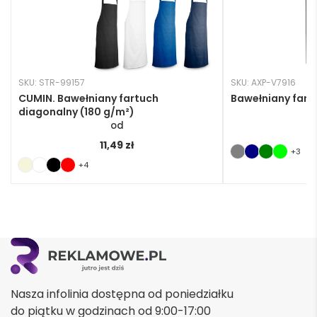
SKU: STR-99157
SKU: AXP-V7916
CUMIN. Bawełniany fartuch
Bawełniany fart
diagonalny (180 g/m²)
1
11,49
zł
+3
+4
Nasza infolinia dostępna od poniedziałku
do piątku w godzinach od 9:00-17:00