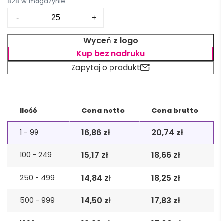
828 w magazynie
ilość
-
+
Fartuch
z
Wyceń z logo
bawełny
Kup bez nadruku
200
Zapytaj o produkt
gr/m²
RAIPUR
Alternative:
Ilość
Cena netto
Cena brutto
16,86
zł
20,74
zł
1 - 99
15,17
zł
18,66
zł
100 - 249
14,84
zł
18,25
zł
250 - 499
14,50
zł
17,83
zł
500 - 999