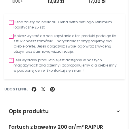
13,83
zł
17,00
zł
1000+
Cena zależy od nakładu. Cena netto bez logo. Minimum
logistyczne 25 szt.
Możesz wysłać do nas zapytanie o ten produkt podając ile
sztuk chcesz zamówić - natychmiast przygotujemy dla
Ciebie ofertę. Jeżeli dołączysz swoje logo wraz z wyceną
otrzymasz darmową wizualizację.
Jeśli wybrany produkt nie jest dostępny w naszych
magazynach znajdziemy i zaproponujemy dla ciebie inny
w podobnej cenie. Skontaktuj się z nami!
UDOSTĘPNIJ:
FACEBOOK
X
PINTEREST
Opis produktu
Fartuch z bawełny 200 gr/m² RAIPUR