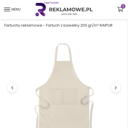
F
A
R
T
U
C
H
Y
0
MENU
Fartuchy reklamowe
-
Fartuch z bawełny 200 gr/m² RAIPUR