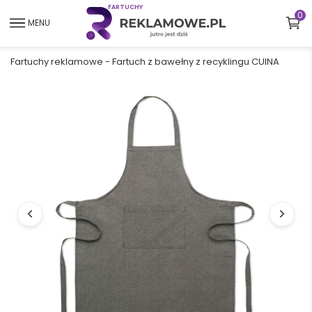
F
A
R
T
U
C
H
Y
0
MENU
Fartuchy reklamowe
-
Fartuch z bawełny z recyklingu CUINA