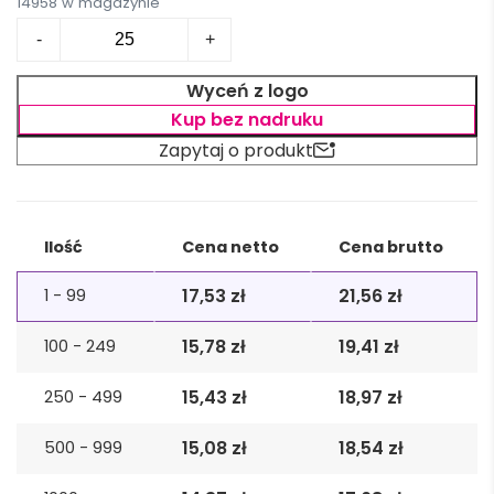
14958 w magazynie
ilość
-
+
Fartuch
z
Wyceń z logo
bawełny
Kup bez nadruku
z
Zapytaj o produkt
recyklingu
CUINA
Alternative:
Ilość
Cena netto
Cena brutto
17,53
zł
21,56
zł
1 - 99
15,78
zł
19,41
zł
100 - 249
15,43
zł
18,97
zł
250 - 499
15,08
zł
18,54
zł
500 - 999