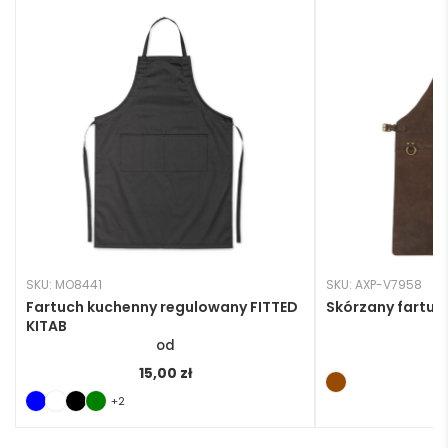
SKU: MO8441
SKU: AXP-V7958
Fartuch kuchenny regulowany FITTED
Skórzany fartuc
KITAB
3
15,00
zł
+2