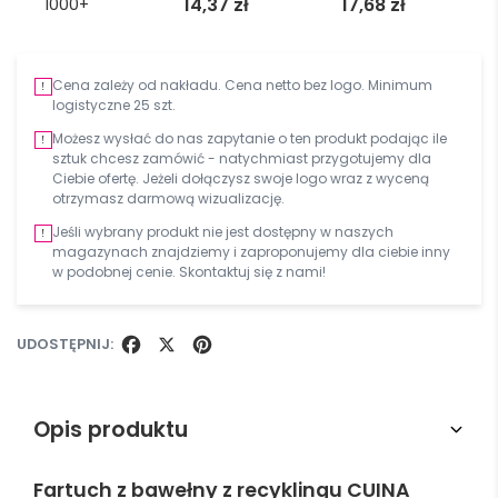
14,37
zł
17,68
zł
1000+
Cena zależy od nakładu. Cena netto bez logo. Minimum
logistyczne 25 szt.
Możesz wysłać do nas zapytanie o ten produkt podając ile
sztuk chcesz zamówić - natychmiast przygotujemy dla
Ciebie ofertę. Jeżeli dołączysz swoje logo wraz z wyceną
otrzymasz darmową wizualizację.
Jeśli wybrany produkt nie jest dostępny w naszych
magazynach znajdziemy i zaproponujemy dla ciebie inny
w podobnej cenie. Skontaktuj się z nami!
UDOSTĘPNIJ:
FACEBOOK
X
PINTEREST
Opis produktu
Fartuch z bawełny z recyklingu CUINA