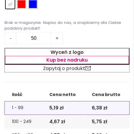
Brak w magazynie.
Napisz do nas
, a znajdziemy dla Ciebie
podobny produkt!
ilość
-
+
Zestaw
małego
Wyceń z logo
kucharza,
Kup bez nadruku
fartuch
Zapytaj o produkt
kuchenny
i
czapka
Alternative:
kucharska,
Ilość
Cena netto
Cena brutto
rozmiar
dziecięcy
5,19
zł
6,38
zł
1 - 99
4,67
zł
5,75
zł
100 - 249