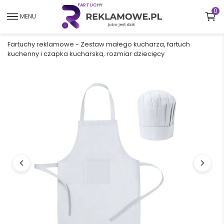
F
A
R
T
U
C
H
Y
0
MENU
Fartuchy reklamowe
-
Zestaw małego kucharza, fartuch
kuchenny i czapka kucharska, rozmiar dziecięcy