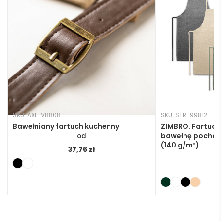
SKU: AXP-V8808
SKU: STR-99812
Bawełniany fartuch kuchenny
ZIMBRO. Fartuch
bawełnę pochodz
(140 g/m²)
37,76
zł
1