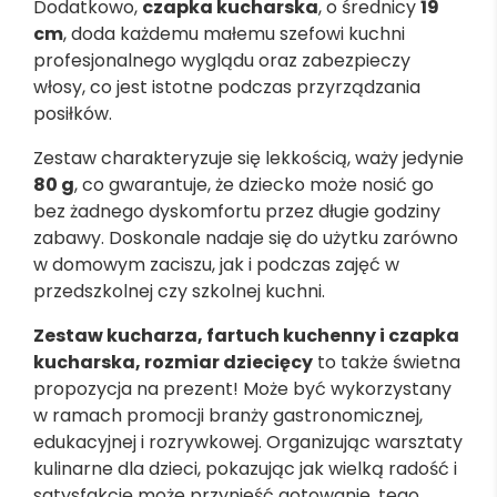
Dodatkowo,
czapka kucharska
, o średnicy
19
cm
, doda każdemu małemu szefowi kuchni
profesjonalnego wyglądu oraz zabezpieczy
włosy, co jest istotne podczas przyrządzania
posiłków.
Zestaw charakteryzuje się lekkością, waży jedynie
80 g
, co gwarantuje, że dziecko może nosić go
bez żadnego dyskomfortu przez długie godziny
zabawy. Doskonale nadaje się do użytku zarówno
w domowym zaciszu, jak i podczas zajęć w
przedszkolnej czy szkolnej kuchni.
Zestaw kucharza, fartuch kuchenny i czapka
kucharska, rozmiar dziecięcy
to także świetna
propozycja na prezent! Może być wykorzystany
w ramach promocji branży gastronomicznej,
edukacyjnej i rozrywkowej. Organizując warsztaty
kulinarne dla dzieci, pokazując jak wielką radość i
satysfakcję może przynieść gotowanie, tego