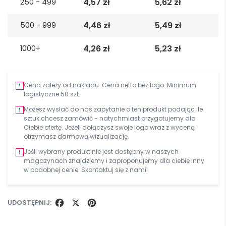
4,57
zł
5,62
zł
250 - 499
4,46
zł
5,49
zł
500 - 999
4,26
zł
5,23
zł
1000+
Cena zależy od nakładu. Cena netto bez logo. Minimum
logistyczne 50 szt.
Możesz wysłać do nas zapytanie o ten produkt podając ile
sztuk chcesz zamówić - natychmiast przygotujemy dla
Ciebie ofertę. Jeżeli dołączysz swoje logo wraz z wyceną
otrzymasz darmową wizualizację.
Jeśli wybrany produkt nie jest dostępny w naszych
magazynach znajdziemy i zaproponujemy dla ciebie inny
w podobnej cenie. Skontaktuj się z nami!
UDOSTĘPNIJ:
FACEBOOK
X
PINTEREST